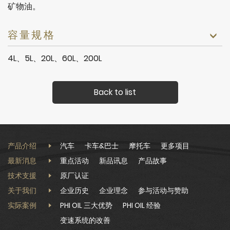
矿物油。
容量规格
4L、5L、20L、60L、200L
Back to list
产品介绍
汽车
卡车&巴士
摩托车
更多项目
最新消息
重点活动
新品讯息
产品故事
技术支援
原厂认证
关于我们
企业历史
企业理念
参与活动与赞助
实际案例
PHI OIL 三大优势
PHI OIL 经验
变速系统的改善