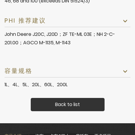
46, 68 and 100 (exceeds DIN 51524/3)
PHI 推荐建议
John Deere J20C, J20D；ZF TE-ML 03E；NH 2-C-
201.00；AGCO M-1135, M-1143
容量规格
1L、4L、5L、20L、60L、200L
Back to list