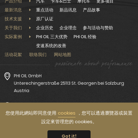
产品介绍
汽车
卡车&巴士
摩托车
更多项目
最新消息
重点活动
新品讯息
产品故事
技术支援
原厂认证
关于我们
企业历史
企业理念
参与活动与赞助
实际案例
PHI OIL 三大优势
PHI OIL 经验
变速系统的改善
活动花絮
联络我们
网站地图
PHI OIL GmbH
Unterechingerstraße 25113 St. Georgen bei Salzburg
Austria
PHI OIL Asia Pacific：ANCING Enterprise Co.,Ltd.
您使用此網站即同意使用
cookies
，您可以透過瀏覽器或裝置
Tel：+886-4-2359-0019
Fax：+886-4-2350-1696
設定來管理您的 cookies。
Got it!