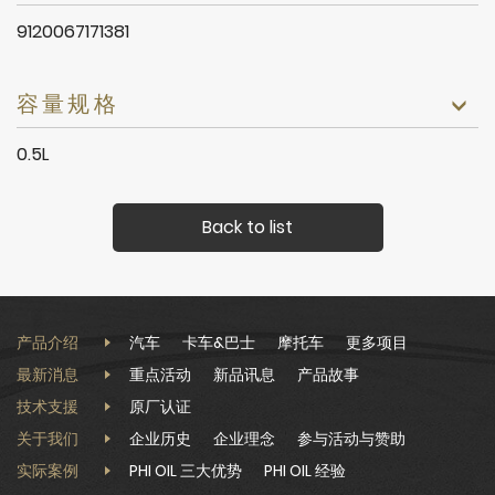
9120067171381
容量规格
0.5L
Back to list
产品介绍
汽车
卡车&巴士
摩托车
更多项目
最新消息
重点活动
新品讯息
产品故事
技术支援
原厂认证
关于我们
企业历史
企业理念
参与活动与赞助
实际案例
PHI OIL 三大优势
PHI OIL 经验