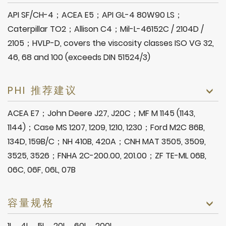
API SF/CH-4；ACEA E5；API GL-4 80W90 LS；
Caterpillar TO2；Allison C4；Mil-L-46152C / 2104D /
2105；HVLP-D, covers the viscosity classes ISO VG 32,
46, 68 and 100 (exceeds DIN 51524/3)
PHI 推荐建议
ACEA E7；John Deere J27, J20C；MF M 1145 (1143,
1144)；Case MS 1207, 1209, 1210, 1230；Ford M2C 86B,
134D, 159B/C；NH 410B, 420A；CNH MAT 3505, 3509,
3525, 3526；FNHA 2C-200.00, 201.00；ZF TE-ML 06B,
06C, 06F, 06L, 07B
容量规格
1L、4L、5L、20L、60L、200L