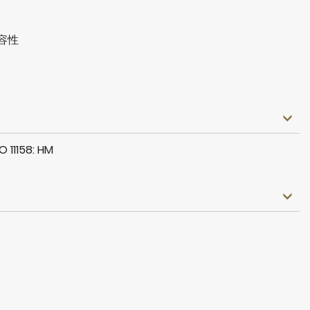
容性
O 11158: HM