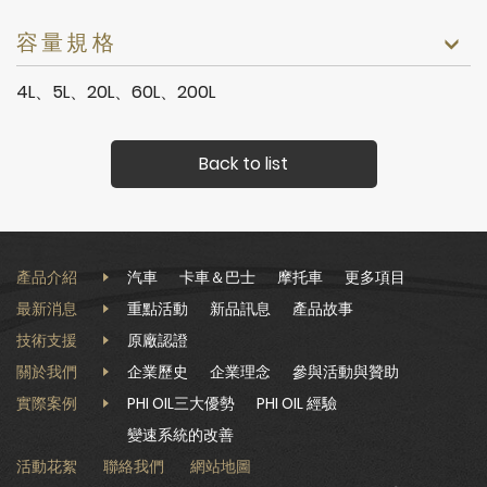
容量規格
4L、5L、20L、60L、200L
Back to list
產品介紹
汽車
卡車＆巴士
摩托車
更多項目
最新消息
重點活動
新品訊息
產品故事
技術支援
原廠認證
關於我們
企業歷史
企業理念
參與活動與贊助
實際案例
PHI OIL三大優勢
PHI OIL 經驗
變速系統的改善
活動花絮
聯絡我們
網站地圖