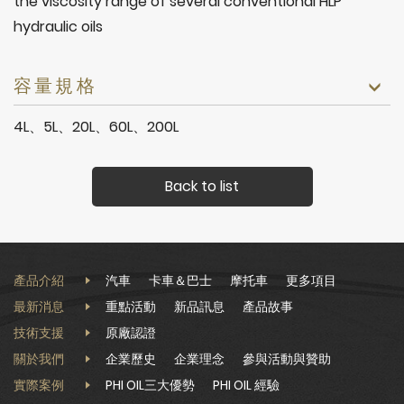
the viscosity range of several conventional HLP
hydraulic oils
容量規格
4L、5L、20L、60L、200L
Back to list
產品介紹
汽車
卡車＆巴士
摩托車
更多項目
最新消息
重點活動
新品訊息
產品故事
技術支援
原廠認證
關於我們
企業歷史
企業理念
參與活動與贊助
實際案例
PHI OIL三大優勢
PHI OIL 經驗